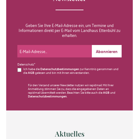
Geben Sie Ihre E-Mail-Adresse ein, um Termine und
Informationen direkt per E-Mail vom Landhaus Ettenbühl zu
erhalten.
Abonnieren
Datenschutz*
Ich habe die
Datenschutzbestimmungen
zur Kenntnis genommen und
die
AGB
gelesen und bin mit ihnen einverstanden.
Für den Versand unserer Newsletter nutzen wir rapidmail. Mit Ihrer
Anmeldung stimmen Sie zu, dass die eingegebenen Daten an
rapidmail übermittelt werden. Beachten Sie bitte auch die
AGB
und
Datenschutzbestimmungen
.
Aktuelles