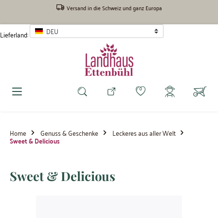
inhalt springen
Versand in die Schweiz und ganz Europa
DEU
Lieferland:
Home
Genuss & Geschenke
Leckeres aus aller Welt
Sweet & Delicious
Sweet & Delicious