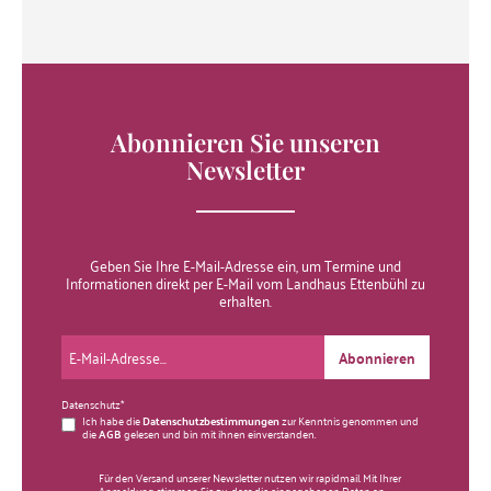
Abonnieren Sie unseren
Newsletter
Geben Sie Ihre E-Mail-Adresse ein, um Termine und
Informationen direkt per E-Mail vom Landhaus Ettenbühl zu
erhalten.
Abonnieren
Datenschutz*
Ich habe die
Datenschutzbestimmungen
zur Kenntnis genommen und
die
AGB
gelesen und bin mit ihnen einverstanden.
Für den Versand unserer Newsletter nutzen wir rapidmail. Mit Ihrer
Anmeldung stimmen Sie zu, dass die eingegebenen Daten an