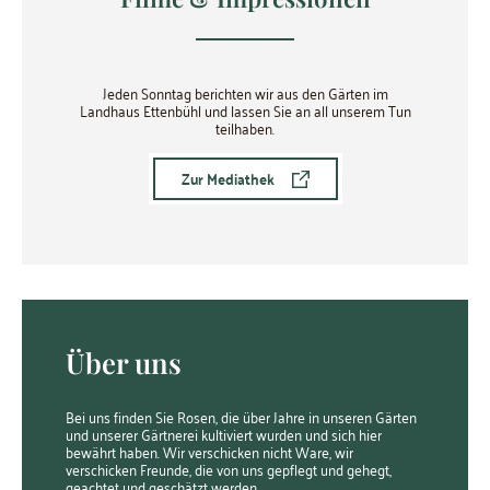
Jeden Sonntag berichten wir aus den Gärten im
Landhaus Ettenbühl und lassen Sie an all unserem Tun
teilhaben.
Zur Mediathek
Über uns
Bei uns finden Sie Rosen, die über Jahre in unseren Gärten
und unserer Gärtnerei kultiviert wurden und sich hier
bewährt haben. Wir verschicken nicht Ware, wir
verschicken Freunde, die von uns gepflegt und gehegt,
geachtet und geschätzt werden.