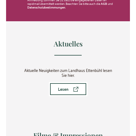
rapidmail übermittelt werden. Beachten Sie bitte auch die
AGB
und
Datenschutzbestimmungen
.
Aktuelles
Aktuelle Neuigkeiten zum Landhaus Ettenbühl lesen
Sie hier.
Lesen
Filme & Impressionen