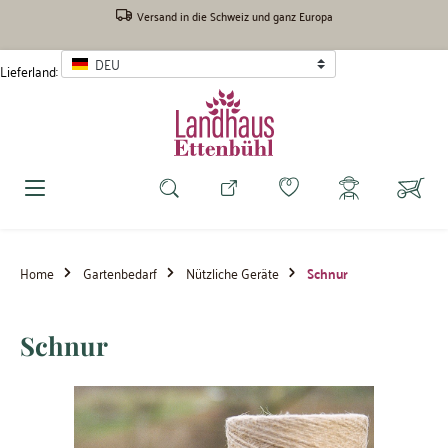
inhalt springen
Versand in die Schweiz und ganz Europa
DEU
Lieferland:
Home
Gartenbedarf
Nützliche Geräte
Schnur
Schnur