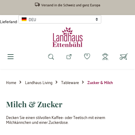
inhalt springen
Versand in die Schweiz und ganz Europa
DEU
Lieferland:
Home
Landhaus Living
Tableware
Zucker & Milch
Milch & Zucker
Decken Sie einen stilvollen Kaffee- oder Teetisch mit einem
Milchkännchen und einer Zuckerdose.