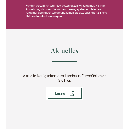
Für den Versand unserer Newsletter nutzen wir rapidmail. Mit Ihrer
Anmeldung stimmen Sie zu, dass die eingegebenen Daten an
rapidmail übermittelt werden. Beachten Sie bitte auch die
AGB
und
Datenschutzbestimmungen
.
Aktuelles
Aktuelle Neuigkeiten zum Landhaus Ettenbühl lesen
Sie hier.
Lesen