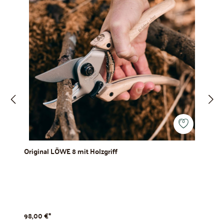
Original LÖWE 8 mit Holzgriff
Pf
98,00 €*
54