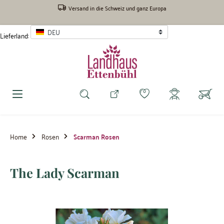
inhalt springen
Versand in die Schweiz und ganz Europa
DEU
Lieferland:
Home
Rosen
Scarman Rosen
The Lady Scarman
Bildergalerie überspringen