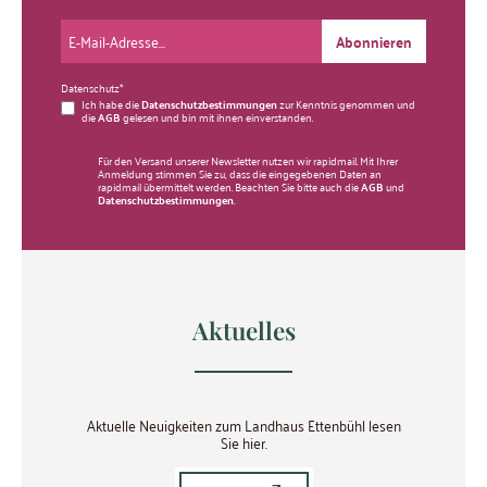
Abonnieren
Datenschutz*
Ich habe die
Datenschutzbestimmungen
zur Kenntnis genommen und
die
AGB
gelesen und bin mit ihnen einverstanden.
Für den Versand unserer Newsletter nutzen wir rapidmail. Mit Ihrer
Anmeldung stimmen Sie zu, dass die eingegebenen Daten an
rapidmail übermittelt werden. Beachten Sie bitte auch die
AGB
und
Datenschutzbestimmungen
.
Aktuelles
Aktuelle Neuigkeiten zum Landhaus Ettenbühl lesen
Sie hier.