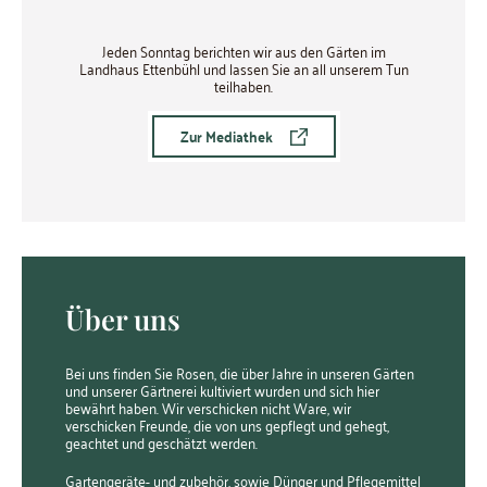
Jeden Sonntag berichten wir aus den Gärten im
Landhaus Ettenbühl und lassen Sie an all unserem Tun
teilhaben.
Zur Mediathek
Über uns
Bei uns finden Sie Rosen, die über Jahre in unseren Gärten
und unserer Gärtnerei kultiviert wurden und sich hier
bewährt haben. Wir verschicken nicht Ware, wir
verschicken Freunde, die von uns gepflegt und gehegt,
geachtet und geschätzt werden.
Gartengeräte- und zubehör, sowie Dünger und Pflegemittel