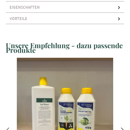
EIGENSCHAFTEN
VORTEILE
Unsere Empfehlung - dazu passende
Produktgalerie überspringen
Produkte