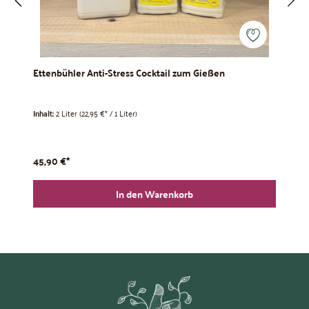
Ettenbühler Anti-Stress Cocktail zum Gießen
Et
Inhalt:
2 Liter
(22,95 €* / 1 Liter)
Inh
45,90 €*
79
In den Warenkorb