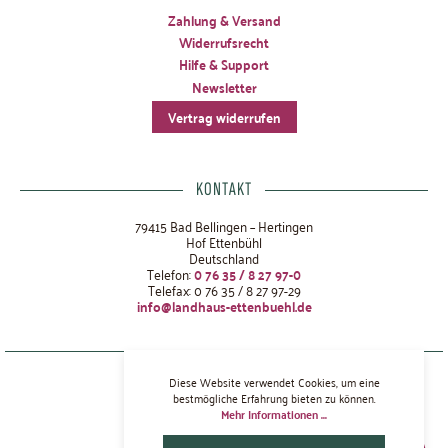
Zahlung & Versand
Widerrufsrecht
Hilfe & Support
Newsletter
Vertrag widerrufen
KONTAKT
79415 Bad Bellingen – Hertingen
Hof Ettenbühl
Deutschland
Telefon:
0 76 35 / 8 27 97-0
Telefax: 0 76 35 / 8 27 97-29
info@landhaus-ettenbuehl.de
Datenschutz
Diese Website verwendet Cookies, um eine
AGBs
bestmögliche Erfahrung bieten zu können.
Mehr Informationen ...
Cookie-Einstellungen
Werk