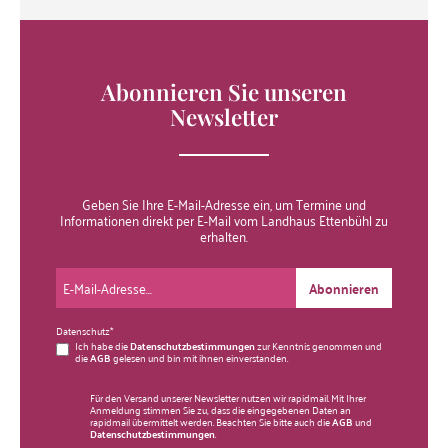
Abonnieren Sie unseren
Newsletter
Geben Sie Ihre E-Mail-Adresse ein, um Termine und
Informationen direkt per E-Mail vom Landhaus Ettenbühl zu
erhalten.
Abonnieren
Datenschutz*
Ich habe die
Datenschutzbestimmungen
zur Kenntnis genommen und
die
AGB
gelesen und bin mit ihnen einverstanden.
Für den Versand unserer Newsletter nutzen wir rapidmail. Mit Ihrer
Anmeldung stimmen Sie zu, dass die eingegebenen Daten an
rapidmail übermittelt werden. Beachten Sie bitte auch die
AGB
und
Datenschutzbestimmungen
.