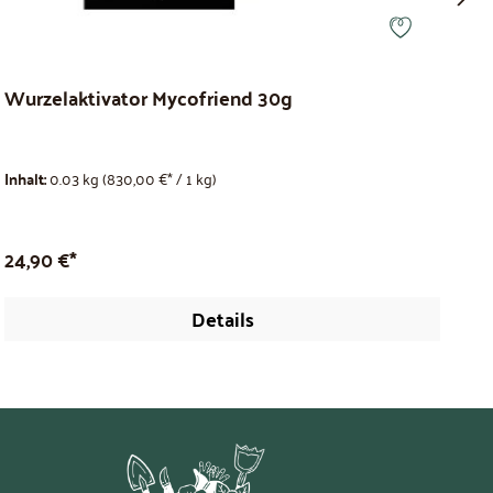
Wurzelaktivator Mycofriend 30g
B
Inhalt:
0.03 kg
(830,00 €* / 1 kg)
Inh
24,90 €*
16
Details