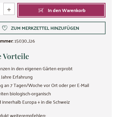
 Gib den gewünschten Wert ein oder benutze die Schaltflächen um die Anzahl zu erhö
In den Warenkorb
ZUM MERKZETTEL HINZUFÜGEN
ummer:
15030_J26
 Vorteile
lanzen in den eigenen Gärten erprobt
 Jahre Erfahrung
g an 7 Tagen/Woche vor Ort oder per E-Mail
eiten biologisch-organisch
 innerhalb Europa + in die Schweiz
dukt weiterempfehlen: