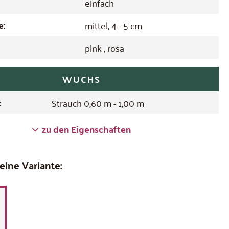
einfach
e:
mittel, 4 - 5 cm
pink
, rosa
WUCHS
:
Strauch 0,60 m - 1,00 m
zu den Eigenschaften
eine Variante: